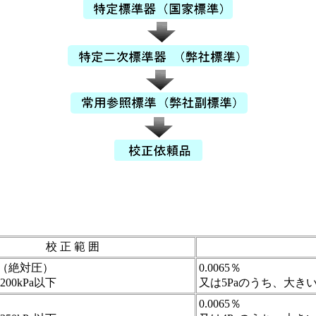
校 正 範 囲
（絶対圧）
0.0065％
 200kPa以下
又は5Paのうち、大き
0.0065％