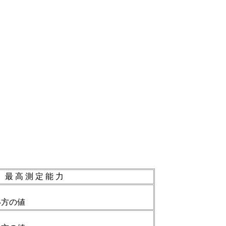
最 高 測 定 能 力
い方の値