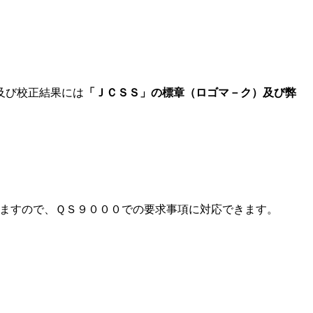
及び校正結果には
「ＪＣＳＳ」の標章（ロゴマ－ク）及び弊
いますので、ＱＳ９０００での要求事項に対応できます。