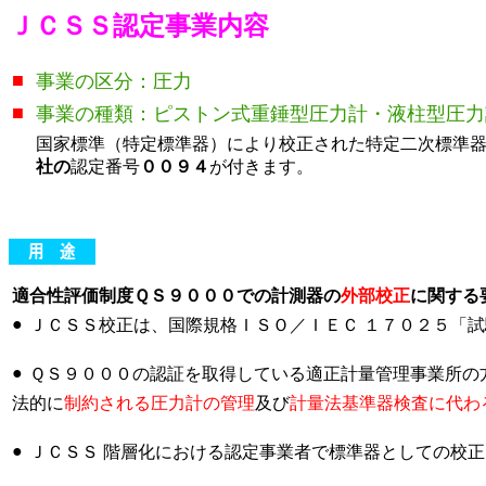
ＪＣＳＳ認定事業内容
■
事業の区分：圧力
■
事業の種類：ピストン式重錘型圧力計・液柱型圧力
国家標準（特定標準器）により校正された特定二次標準器（
社の
認定番号
００９４
が付きます。
適合性評価制度ＱＳ９０００での計測器の
外部校正
に関する
●
ＪＣＳＳ校正は、国際規格ＩＳＯ／ＩＥＣ １７０２５「
●
ＱＳ９０００の認証を取得している適正計量管理事業所の
法的に
制約される圧力計の管理
及び
計量法基準器検査に代わ
●
ＪＣＳＳ 階層化における認定事業者で標準器としての校