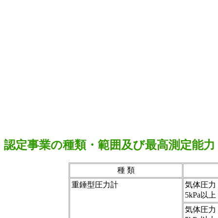
認定事業の種類・範囲及び最高測定能力
種 類
重錘型圧力計
気体圧力
5kPa以上
気体圧力