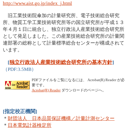
http://www.aist.go.jp/index_j.html
旧工業技術院傘加の計量研究所、電子技術総合研究
所、物質工学工業技術研究所等の国立研究所が平成１３
年４月１日に統合し、独立行政法人産業技術総合研究所
として発足しました。この産業技術総合研究所の計量関
連部署の総称として計量標準総合センターが構成されて
います。
[
独立行政法人産業技術総合研究所の基本方針
]
（PDF:3.5MB）
PDFファイルをご覧になるには、 Acrobat(R) Reader が必
要です。
Acrobat(R) Reader
ダウンロードのページへ。
[指定校正機関]
＊
財団法人 日本品質保証機構／計量計測センター
＊
日本電気計器検定所