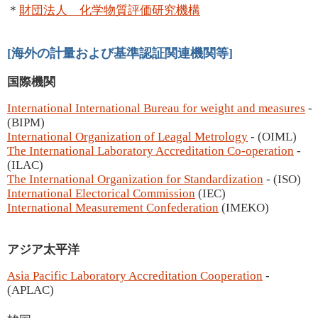
＊
財団法人 化学物質評価研究機構
[海外の計量および基準認証関連機関等]
国際機関
International International Bureau for weight and measures
-
(BIPM)
International Organization of Leagal Metrology
- (OIML)
The International Laboratory Accreditation Co-operation
-
(ILAC)
The International Organization for Standardization
- (ISO)
International Electorical Commission
(IEC)
International Measurement Confederation
(IMEKO)
アジア太平洋
Asia Pacific Laboratory Accreditation Cooperation
-
(APLAC)