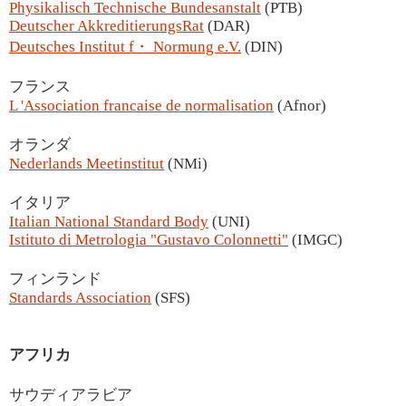
Physikalisch Technische Bundesanstalt
(PTB)
Deutscher AkkreditierungsRat
(DAR)
Deutsches Institut f・ Normung e.V.
(DIN)
フランス
L 'Association francaise de normalisation
(Afnor)
オランダ
Nederlands Meetinstitut
(NMi)
イタリア
Italian National Standard Body
(UNI)
Istituto di Metrologia "Gustavo Colonnetti"
(IMGC)
フィンランド
Standards Association
(SFS)
アフリカ
サウディアラビア