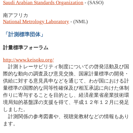
Saudi Arabian Standards Organization
- (SASO)
南アフリカ
National Metrology Laboratory
- (NML)
「計測標準団体」
計量標準フォーラム
http://www.keisoku.org/
計測トレーサビリティ制度についての啓発活動及び国
際的な動向の調査及び意見交換、国家計量標準の開発・
供給に対する意見具申などを通じて、わが国における計
量標準の国際的な同等性確保及び相互承認に向けた体制
作りに寄与することを目的とし、経済産業省産業技術環
境局知的基盤課の支援を得て、平成１２年１２月に発足
しました。
計測関係の参考図書や、視聴覚教材などの情報もあり
ます。