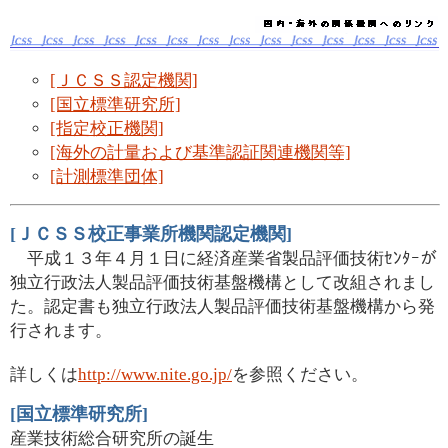
[ＪＣＳＳ認定機関]
[国立標準研究所]
[指定校正機関]
[海外の計量および基準認証関連機関等]
[計測標準団体]
[ＪＣＳＳ校正事業所機関認定機関]
平成１３年４月１日に経済産業省製品評価技術ｾﾝﾀｰが
独立行政法人製品評価技術基盤機構として改組されまし
た。認定書も独立行政法人製品評価技術基盤機構から発
行されます。
詳しくは
http://www.nite.go.jp/
を参照ください。
[国立標準研究所]
産業技術総合研究所の誕生