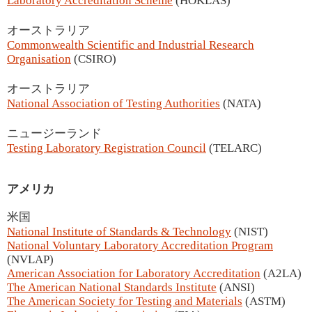
Laboratory Accreditation Scheme
(HOKLAS)
オーストラリア
Commonwealth Scientific and Industrial Research
Organisation
(CSIRO)
オーストラリア
National Association of Testing Authorities
(NATA)
ニュージーランド
Testing Laboratory Registration Council
(TELARC)
アメリカ
米国
National Institute of Standards & Technology
(NIST)
National Voluntary Laboratory Accreditation Program
(NVLAP)
American Association for Laboratory Accreditation
(A2LA)
The American National Standards Institute
(ANSI)
The American Society for Testing and Materials
(ASTM)