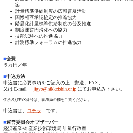
案
計量標準供給制度の広報普及活動
国際相互承認協定の推進協力
階層化計量標準供給制度の普及推進
制度運営円滑化への協力
技能試験への推進協力
計測標準フォーラムの推進協力
■
会費
５万円／年
■
申込方法
申込書に必要事項をご記入の上、郵送、FAX、
又は E-mail ：
jigyo@nikkeishin.or.jp
にてお申込み下さい。
住所及びFAX番号は、事務局の欄をご覧ください。
申込書は、
コチラ
です。
■
運営委員会オブザーバー
経済産業省 産業技術環境局 計量行政室