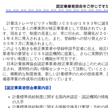
計量法トレーサビリティ制度(ＪＣＳＳ)が１９９３年に誕
し、すでに多くの事業所が校正事業者として登録されていま
す。現在まで、制度の見直しが、常に行われ、階層化が２０
１年４月に導入されました。また、登録制への切り替えが２
０５年７月に実施されました。
このような動きを校正事業者や登録申請予定者に伝え、校正
業者等の要望をＪＣＳＳ認定機関に提案し、さらに実際的で
いやすい制度にしていく機能が不可欠です。
日本計量振興協会認定事業者(校正事業)部会はこのために
立され、透明性の高い情報センターとして活動していくとと
に、横断的な制度推進、新しい計量標準のための技術基準、
備基準案の作成等の活動を行っています。
【認定事業者部会事業内容】
計量標準供給制度に関する国内外認定・認証機関の情
の入手
計量標準供給制度に関する情報交換及び要望・方針の